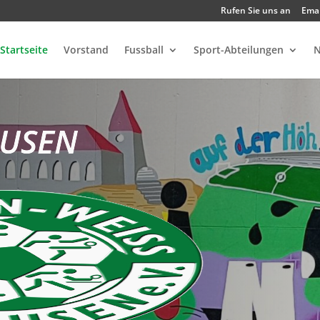
Rufen Sie uns an
Emai
Startseite
Vorstand
Fussball
Sport-Abteilungen
N
AUSEN