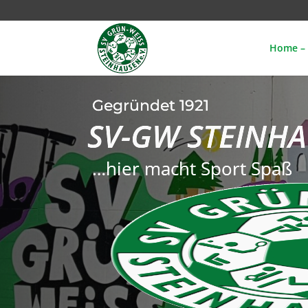
Home – 
Gegründet 1921
SV-GW STEINH
…hier macht Sport Spaß