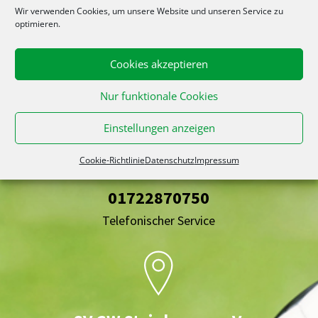
Wir verwenden Cookies, um unsere Website und unseren Service zu
optimieren.
Cookies akzeptieren
Nur funktionale Cookies
Einstellungen anzeigen
Rufen Sie uns an
Cookie-Richtlinie
Datenschutz
Impressum
01722870750
Telefonischer Service