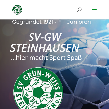
Gegründet 1921 • F – Junioren
SV-GW
STEINHAUSEN
…hier macht Sport Spaß