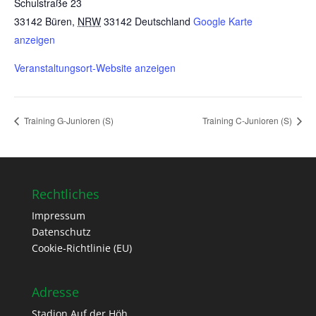
Schulstraße 23
33142 Büren
,
NRW
33142
Deutschland
Google Karte
anzeigen
Veranstaltungsort-Website anzeigen
Training G-Junioren (S)
Training C-Junioren (S)
Rechtliches
Impressum
Datenschutz
Cookie-Richtlinie (EU)
Adresse
Stadion Auf der Höh