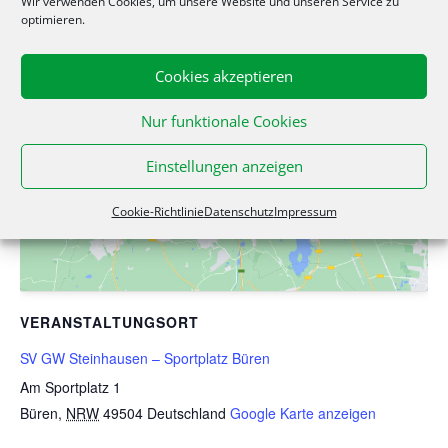
Wir verwenden Cookies, um unsere Website und unseren Service zu
optimieren.
Cookies akzeptieren
Nur funktionale Cookies
Klicke hier, um Marketing-Cookies zu
akzeptieren und diesen Inhalt zu aktivieren
Einstellungen anzeigen
Cookie-Richtlinie
Datenschutz
Impressum
VERANSTALTUNGSORT
SV GW Steinhausen – Sportplatz Büren
Am Sportplatz 1
Büren
,
NRW
49504
Deutschland
Google Karte anzeigen