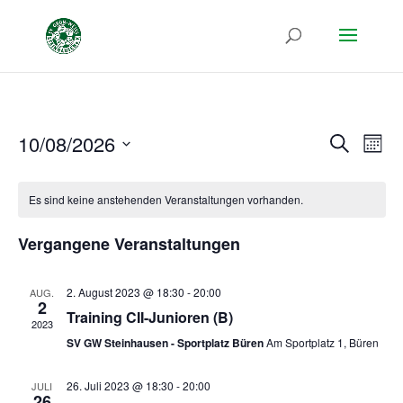
Verans
Ver
10/08/2026
Suche
Monat
Ans
Suche
Datum
Nav
und
wählen.
Es sind keine anstehenden Veranstaltungen vorhanden.
Ansich
Naviga
Vergangene Veranstaltungen
2. August 2023 @ 18:30
-
20:00
AUG.
2
Training CII-Junioren (B)
2023
SV GW Steinhausen - Sportplatz Büren
Am Sportplatz 1, Büren
26. Juli 2023 @ 18:30
-
20:00
JULI
26