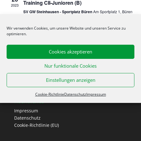
Training CII-Junioren (B)
2023
SV GW Steinhausen - Sportplatz Büren
Am Sportplatz 1, Büren
19. Juli 2023 @ 18:30
-
20:00
JULI
Wir verwenden Cookies, um unsere Website und unseren Service zu
19
optimieren.
Training CII-Junioren (B)
2023
SV GW Steinhausen - Sportplatz Büren
Am Sportplatz 1, Büren
Cookies akzeptieren
Nur funktionale Cookies
Einstellungen anzeigen
Cookie-Richtlinie
Datenschutz
Impressum
Rechtliches
Impressum
Datenschutz
Cookie-Richtlinie (EU)