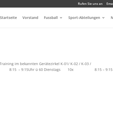
Rufen Sie uns an
Emai
Startseite
Vorstand
Fussball
Sport-Abteilungen
N
s Training im bekannten Gerätezirkel K-01/ K-02 / K-03 /
9:15Uhr ü 60 Dienstags 10x 8:15 – 9:15