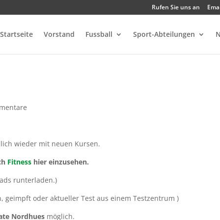
Rufen Sie uns an
Emai
Startseite
Vorstand
Fussball
Sport-Abteilungen
N
mentare
lich wieder mit neuen Kursen.
ich
Fitness
hier einzusehen.
oads runterladen.)
en, geimpft oder aktueller Test aus einem Testzentrum )
ate Nordhues
möglich.